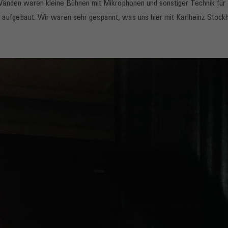
Wänden waren kleine Bühnen mit Mikrophonen und sonstiger Technik für
 aufgebaut. Wir waren sehr gespannt, was uns hier mit Karlheinz Stockh