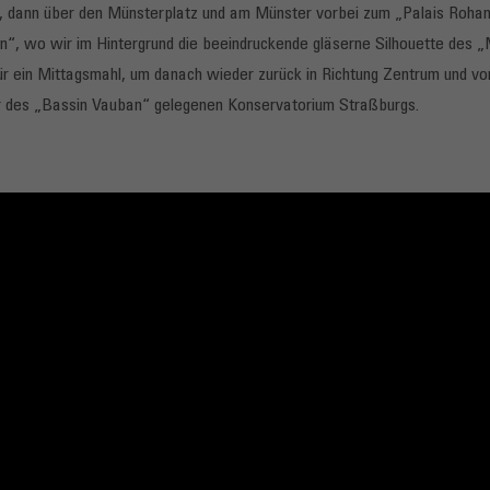
dann über den Münsterplatz und am Münster vorbei zum „Palais Rohan“. 
an“, wo wir im Hintergrund die beeindruckende gläserne Silhouette des
für ein Mittagsmahl, um danach wieder zurück in Richtung Zentrum und vo
r des „Bassin Vauban“ gelegenen Konservatorium Straßburgs.