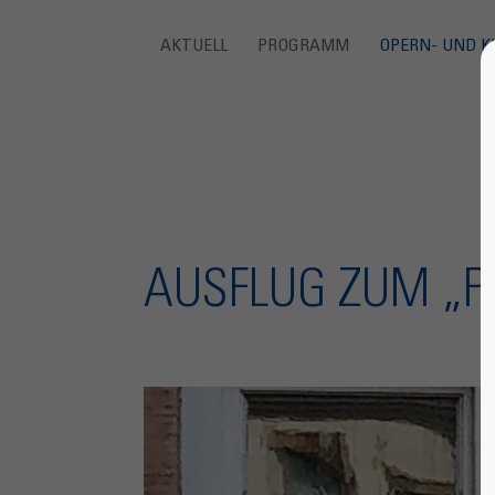
AKTUELL
PROGRAMM
OPERN- UND K
AUSFLUG ZUM „F