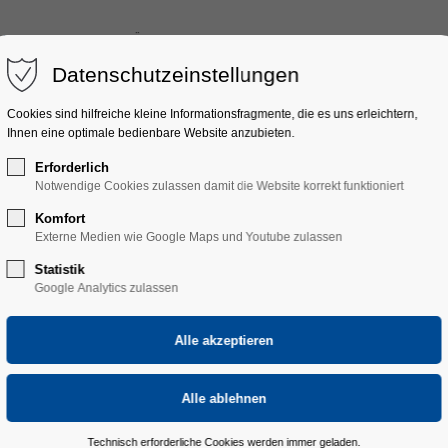
ULTURFAHRTEN
ÜBER UNS
DONAUESCHINGER MUSIKTAGE
Datenschutzeinstellungen
Cookies sind hilfreiche kleine Informationsfragmente, die es uns erleichtern,
Ihnen eine optimale bedienbare Website anzubieten.
Erforderlich
Notwendige Cookies zulassen damit die Website korrekt funktioniert
Komfort
Externe Medien wie Google Maps und Youtube zulassen
ESTIVAL MUSICA“ STRA
Statistik
Google Analytics zulassen
Technisch erforderliche Cookies werden immer geladen.