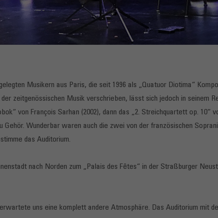
fgelegten Musikern aus Paris, die seit 1996 als „Quatuor Diotima“ Komp
 der zeitgenössischen Musik verschrieben, lässt sich jedoch in seinem 
bok“ von François Sarhan (2002), dann das „2. Streichquartett op. 10“ 
zu Gehör. Wunderbar waren auch die zwei von der französischen Soprani
nstimme das Auditorium.
Innenstadt nach Norden zum „Palais des Fêtes“ in der Straßburger Neus
 erwartete uns eine komplett andere Atmosphäre. Das Auditorium mit den