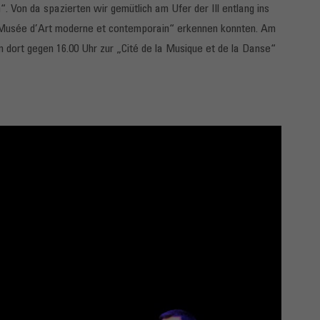
Von da spazierten wir gemütlich am Ufer der Ill entlang ins
 „Musée d’Art moderne et contemporain“ erkennen konnten. Am
n dort gegen 16.00 Uhr zur „Cité de la Musique et de la Danse“