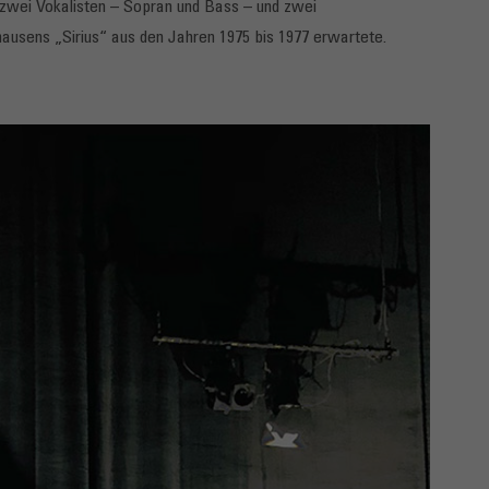
 zwei Vokalisten – Sopran und Bass – und zwei
ausens „Sirius“ aus den Jahren 1975 bis 1977 erwartete.