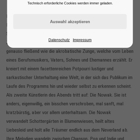
Technisch erforderliche Cookies werden immer geladen.
Mit Sebastian Schnitzer eröffnet den Abend ein echter
Donaueschinger Lokalmatador! Der Tausendsassa aus dem
Schwarzwald-Baar-Kreis ist bekannt, beliebt, begehrt. Das
Datenschutz
Impressum
Zehnfingersystem auf dem Klavier beherrscht der Bühnenkünstler
genauso fließend wie die akrobatische Zunge, welche vom Leben
eines Berufsmusikers, Vaters, Sohnes und Ehemannes erzählt. Er
kreiert mit einem facettenreichen Potpourri lustiger und
sarkastischer Unterhaltung eine Welt, in der sich das Publikum im
Laufe des Programms hin und wieder selbst zu erkennen scheint.
Als zweite Künstlerin des Abends tritt auf: Die Nowak. Sie ist
anders, eigenwillig, ein bisschen verschroben, mal sanft, mal
kratzbürstig, aber vor allem unterhaltsam. Die Nowak
verwandelt Schottergärten in Blumenwiesen, heilt altes
Liebesleid und holt alle Träumer endlich aus dem Neverland ab.
Ihre Melodien wandeln zwischen Chanson, Pop und Indie und