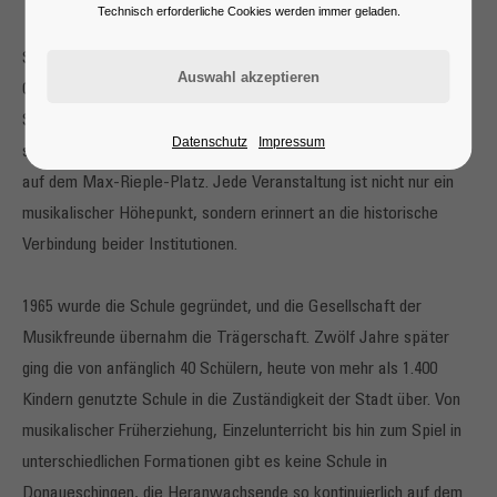
Technisch erforderliche Cookies werden immer geladen.
Seit dem Jahr 2017 kooperieren die Musikschule und die
Gesellschaft der Musikfreunde für Veranstaltungen miteinander.
So fand ein Konzert mit Stücken von Wolfgang Amadeus Mozart
Datenschutz
Impressum
statt, ein Wandelkonzert im Museum Art.Plus und ein Open-Air
auf dem Max-Rieple-Platz. Jede Veranstaltung ist nicht nur ein
musikalischer Höhepunkt, sondern erinnert an die historische
Verbindung beider Institutionen.
1965 wurde die Schule gegründet, und die Gesellschaft der
Musikfreunde übernahm die Trägerschaft. Zwölf Jahre später
ging die von anfänglich 40 Schülern, heute von mehr als 1.400
Kindern genutzte Schule in die Zuständigkeit der Stadt über. Von
musikalischer Früherziehung, Einzelunterricht bis hin zum Spiel in
unterschiedlichen Formationen gibt es keine Schule in
Donaueschingen, die Heranwachsende so kontinuierlich auf dem