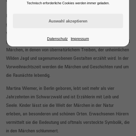
Märchen & Musik zu den Raunächten
Technisch erforderliche Cookies werden immer geladen.
Raunächte – so nennt man in der Überlieferung die zwölf
geheimnis-
vollen Nächte zwischen Weihnachten und dem Dreikönigstag. Sie
Datenschutz
Impressum
gelten seit jeher als magische Zeit und sind erfüllt von Mythen und
Märchen, in denen von übernatürlichem Treiben, der unheimlichen
Wilden Jagd und sagenumwobenen Gestalten erzählt wird. In der
Vorweihnachtszeit werden die Märchen und Geschichten rund um
die Raunächte lebendig.
Martina Wiemer, in Berlin geboren, lebt seit mehr als vier
Jahrzehnten im Schwarzwald und ist Erzählerin mit Leib und
Seele. Kinder lässt sie die Welt der Märchen in der Natur
erleben, an besonderen und schönen Orten. Erwachsenen Hörern
vermittelt sie die Bedeutung und oftmals versteckte Symbolik, die
in den Märchen schlummert.