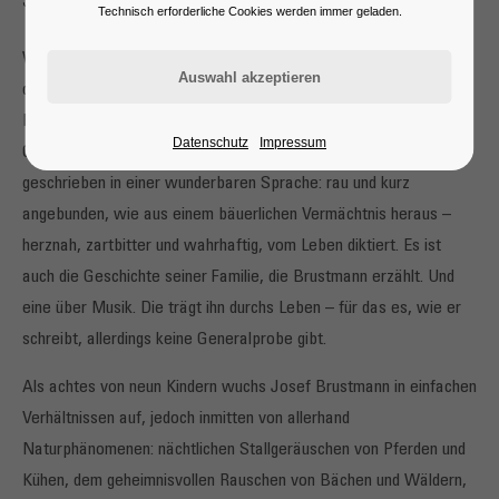
Jeder ist wer
Technisch erforderliche Cookies werden immer geladen.
Was ist der Mensch, was sein Leben? Diese Fragen inspirierten
den virtuosen Multiinstrumentalisten und Träger des Deutschen
Kabarettpreises Josef Brustmann für seine Bühnenprogramme,
Datenschutz
Impressum
Gedichte und Prosa. Jetzt ist ein ganzes Buch daraus geworden,
geschrieben in einer wunderbaren Sprache: rau und kurz
angebunden, wie aus einem bäuerlichen Vermächtnis heraus –
herznah, zartbitter und wahrhaftig, vom Leben diktiert. Es ist
auch die Geschichte seiner Familie, die Brustmann erzählt. Und
eine über Musik. Die trägt ihn durchs Leben – für das es, wie er
schreibt, allerdings keine Generalprobe gibt.
Als achtes von neun Kindern wuchs Josef Brustmann in einfachen
Verhältnissen auf, jedoch inmitten von allerhand
Naturphänomenen: nächtlichen Stallgeräuschen von Pferden und
Kühen, dem geheimnisvollen Rauschen von Bächen und Wäldern,