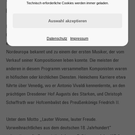
BLÄSERENSEMBLE
Technisch erforderliche Cookies werden immer geladen.
Barock in der Vorweihnacht
Die Worte einer Adventskantate sind Motto unseres Konzerts.
Georg Philipp Telemann veröffentlichte dieses Werk 1725 als Teil
Datenschutz
Impressum
eines Jahrganges geistlicher Kantaten. Er wurde dadurch in ganz
Nordeuropa bekannt und zu einem der ersten Musiker, der vom
Verkauf seiner Kompositionen leben konnte. Die meisten der
anderen in diesem Programm versammelten Komponisten waren
in höfischen oder kirchlichen Diensten. Heinichens Karriere etwa
führte über Venedig, wo er Antonio Vivaldi kennenlernte, an den
prächtigen Dresdener Hof Augusts des Starken, und Christoph
Schaffrath war Hofcembalist des Preußenkönigs Friedrich II.
Unter dem Motto „Lauter Wonne, lauter Freude.
Vorweihnachtliches aus dem deutschen 18. Jahrhundert“