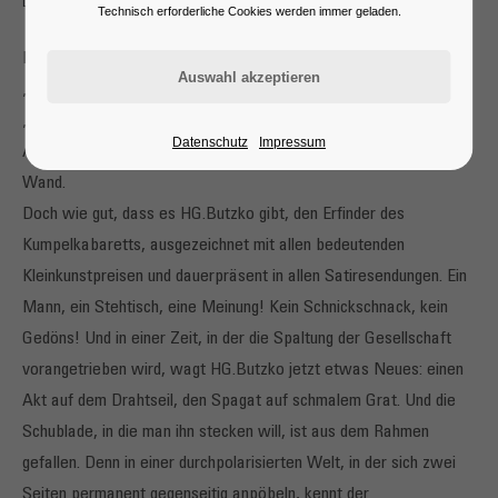
Der will nicht nur spielen
Technisch erforderliche Cookies werden immer geladen.
Die einen sagen so, die anderen sagen so und der Rest fragt sich:
„Ist das wirklich alles?“ Aber anscheinend gilt bei uns nur noch
„Schwarz oder Weiß“ und nichts mehr dazwischen. Jung gegen
Datenschutz
Impressum
Alt, Stadt gegen Land, West gegen Ost und immer Kopf gegen
Wand.
Doch wie gut, dass es HG.Butzko gibt, den Erfinder des
Kumpelkabaretts, ausgezeichnet mit allen bedeutenden
Kleinkunstpreisen und dauerpräsent in allen Satiresendungen. Ein
Mann, ein Stehtisch, eine Meinung! Kein Schnickschnack, kein
Gedöns! Und in einer Zeit, in der die Spaltung der Gesellschaft
vorangetrieben wird, wagt HG.Butzko jetzt etwas Neues: einen
Akt auf dem Drahtseil, den Spagat auf schmalem Grat. Und die
Schublade, in die man ihn stecken will, ist aus dem Rahmen
gefallen. Denn in einer durchpolarisierten Welt, in der sich zwei
Seiten permanent gegenseitig anpöbeln, kennt der