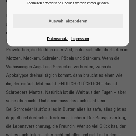
Endlich Glücklich – eine Show für alle und jeden
Technisch erforderliche Cookies werden immer geladen.
Bislang wussten viele Menschen nicht, wo Florian Schroeder
steht. Jetzt weiß er es selbst nicht mehr. Aber eines weiß er: Er
ist glücklich damit. Und er möchte, dass auch du glücklich wirst.
Datenschutz
Impressum
Denn Glücklichsein ist die größte, ja, die vielleicht letzte
Provokation, die bleibt in einer Zeit, in der sich alle überbieten im
Motzen, Meckern, Schreien, Pöbeln und Stänkern. Wenn die
Wahnsinnigen Angst und Schrecken verbreiten, wenn die
Apokalypse dreimal täglich kommt, dann braucht es einen wie
ihn, der einfach Mut macht. ENDLICH GLÜCKLICH – das ist
Schroeders Mantra. Natürlich ist die Welt aus den Fugen – aber
seine eben nicht. Und deine muss das auch nicht sein.
Bei Schroeder läuft‘s: alles in Butter, alles ist safe, alles gibt es
doppelt und dreifach in trockenen Tüchern. Der Bausparvertrag,
die Lebensversicherung, die Freundin. Wer so viel Glück hat, der
will es auch teilen – aber nicht mit allen und nicht mit jedem –