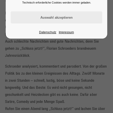
Schluss jetzt! Der satirische Jahresrückblick
Technisch erforderliche Cookies werden immer geladen.
Deutschland am Ende des Jahres: ein gespaltenes Land. Auf der
einen Seite die Schwarzseher, Untergangsfanatiker und Spießer.
Und auf der anderen Seite: SIE! Denn Sie haben Humor. Sie
Datenschutz
Impressum
lachen das Jahr weg, statt zu nörgeln und zu jammern. Sie sagen:
Auch schlechte Nachrichten sind gute Nachrichten, denn Sie
gehen zu „Schluss jetzt!“, Florian Schroeders brandneuem
Jahresrückblick.
Schroeder analysiert, kommentiert und parodiert. Von der großen
Politik bis zu den kleinen Ereignissen des Alltags. Zwölf Monate
in zwei Stunden – schnell, lustig, böse und keine Sekunde
langweilig. Und das Beste: Es wird nicht gesungen, nicht
geschunkelt und Heizdecken gibt es auch keine. Dafür aber
Satire, Comedy und jede Menge Spaß.
Rufen Sie einen Abend lang „Schluss jetzt!“ und lachen Sie über