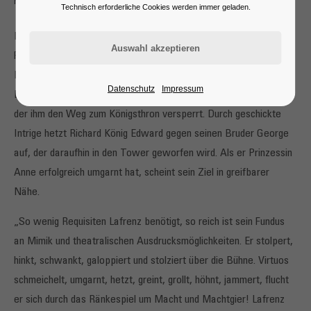
König Richard III., frei nach Shakespeare
Technisch erforderliche Cookies werden immer geladen.
Richard, Herzog von Gloucester, ist bucklig und hinkt. Tanz und
Feste sind ihm zuwider. Krieg zieht er dem Frieden vor. Durch die
Natur um äußerliche Reize betrogen, entschließt er sich, ein
Datenschutz
Impressum
Erzschurke und Bösewicht zu werden und jeden zu beseitigen,
der ihm den Weg zum Königsthron versperrt. Durch geschickte
Intrige hetzt Richard König Edward gegen seinen Bruder George
auf, der daraufhin in den Tower geworfen wird. Als er Prinzessin
Anne erfolgreich umgarnt hat, scheint sein Ziel in greifbarer
Nähe.
„So wenig Requisiten Lafrenz benötigt, so reich ist sein Fundus
an Mimik und theatralischen Ausdrucksmöglichkeiten. Er stolpert,
hinkt, schwankt, galoppiert und stolziert über die Bühne. Virtuos
schmeichelt, umgarnt, hetzt, greint, grollt, höhnt, jammert, flucht
er sich durch das Ränkespiel um Macht und Machtgier! Lafrenz